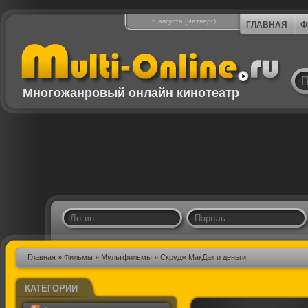
6 августа (Четверг)
ГЛАВНАЯ
Ф
Многожанровый онлайн кинотеатр
Главная
»
Фильмы
»
Мультфильмы
» Скрудж МакДак и деньги
КАТЕГОРИИ