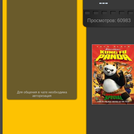
Просмотров: 60983
Для общения в чате необходима
авторизация
Кунг-фу Панда:
Праздничный
выпуск