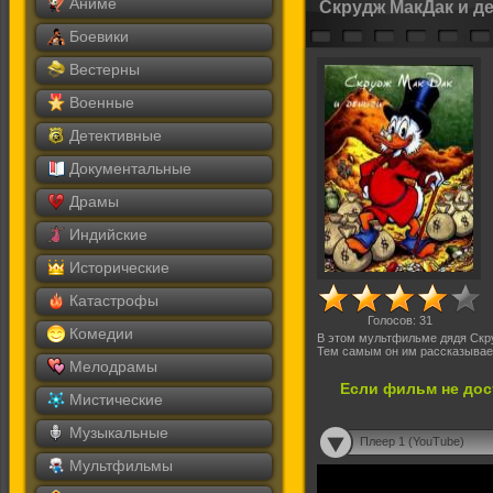
Аниме
Скрудж МакДак и д
Боевики
Вестерны
Военные
Детективные
Документальные
Драмы
Индийские
Исторические
Катастрофы
Голосов:
31
Комедии
В этом мультфильме дядя Скр
Тем самым он им рассказывает
Мелодрамы
Если фильм не дос
Мистические
Музыкальные
Плеер 1 (YouTube)
Мультфильмы