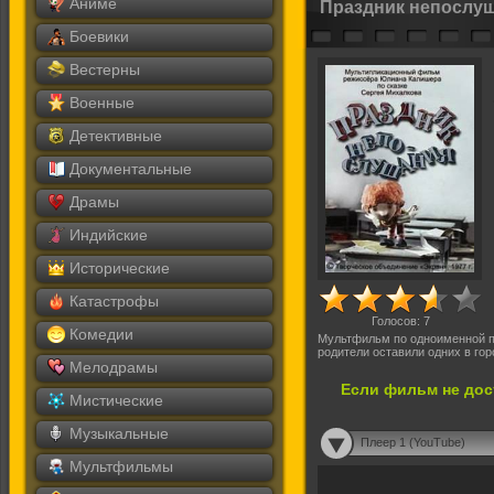
Аниме
Праздник непослуш
Боевики
Вестерны
Военные
Детективные
Документальные
Драмы
Индийские
Исторические
Катастрофы
Голосов:
7
Комедии
Мультфильм по одноименной п
родители оставили одних в гор
Мелодрамы
Если фильм не дос
Мистические
Музыкальные
Плеер 1 (YouTube)
Мультфильмы