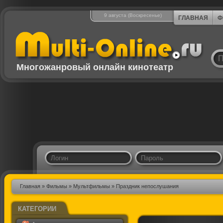
9 августа (Воскресенье)
ГЛАВНАЯ
Ф
Многожанровый онлайн кинотеатр
Главная
»
Фильмы
»
Мультфильмы
» Праздник непослушания
КАТЕГОРИИ