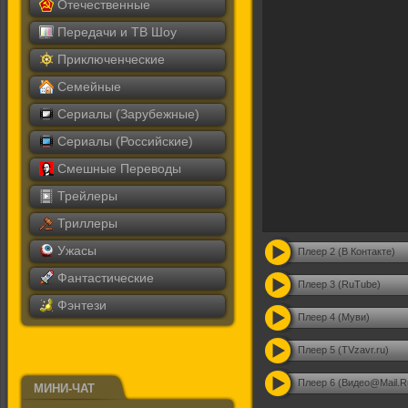
Отечественные
Передачи и ТВ Шоу
Приключенческие
Семейные
Сериалы (Зарубежные)
Сериалы (Российские)
Смешные Переводы
Трейлеры
Триллеры
Ужасы
Плеер 2 (В Контакте)
Фантастические
Плеер 3 (RuTube)
Фэнтези
Плеер 4 (Муви)
Плеер 5 (TVzavr.ru)
Плеер 6 (Видео@Mail.R
МИНИ-ЧАТ