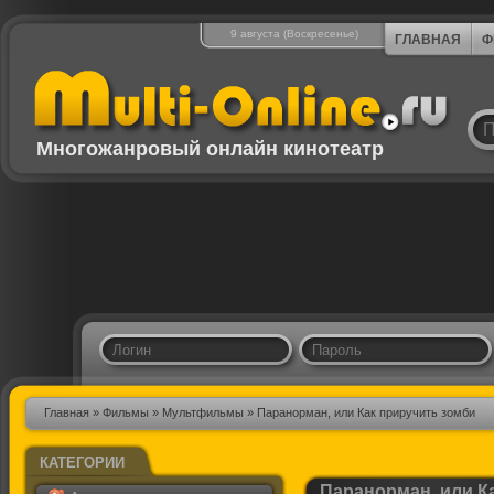
9 августа (Воскресенье)
ГЛАВНАЯ
Ф
Многожанровый онлайн кинотеатр
Главная
»
Фильмы
»
Мультфильмы
» Паранорман, или Как приручить зомби
КАТЕГОРИИ
Паранорман, или К