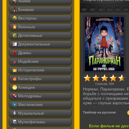
Аниме
Боевики
Вестерны
Военные
Детективные
Документальные
Драмы
Индийские
Исторические
Катастрофы
Голосов:
434
Комедии
Норман, Паранорман. Е
борьбе с полчищами не
Мелодрамы
общаться с призраками.
хуже — глупые взрослы
Мистические
Трейлер на русском:
Музыкальные
Мультфильмы
Если фильм не дос