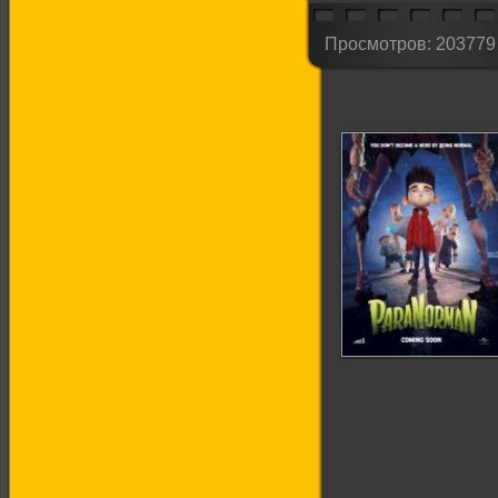
Просмотров: 203779
Паранорман, или
Как приручить
зомби (Трейлер на
русском)