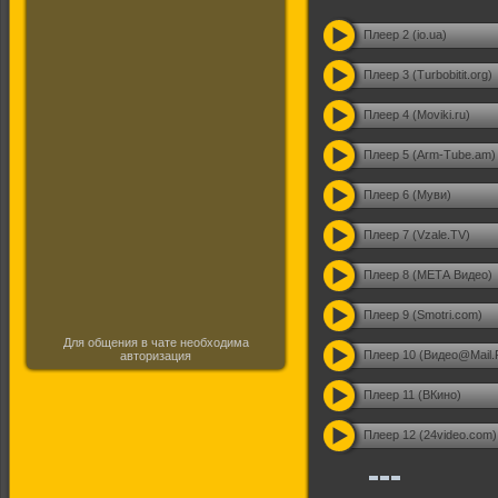
Плеер 2 (io.ua)
Плеер 3 (Turbobitit.org)
Плеер 4 (Moviki.ru)
Плеер 5 (Arm-Tube.am)
Плеер 6 (Муви)
Плеер 7 (Vzale.TV)
Плеер 8 (МЕТА Видео)
Плеер 9 (Smotri.com)
Для общения в чате необходима
Плеер 10 (Видео@Mail.
авторизация
Плеер 11 (ВКино)
Плеер 12 (24video.com)