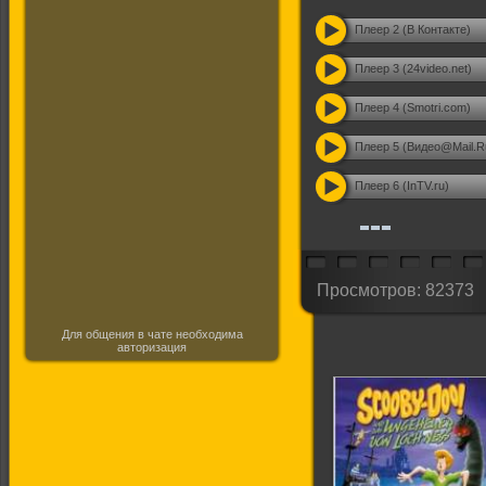
Плеер 2 (В Контакте)
Плеер 3 (24video.net)
Плеер 4 (Smotri.com)
Плеер 5 (Видео@Mail.R
Плеер 6 (InTV.ru)
Просмотров: 82373
Для общения в чате необходима
авторизация