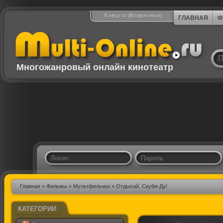
9 августа (Воскресенье)
ГЛАВНАЯ
Ф
Многожанровый онлайн кинотеатр
Главная
»
Фильмы
»
Мультфильмы
» Отдыхай, Скуби-Ду!
КАТЕГОРИИ