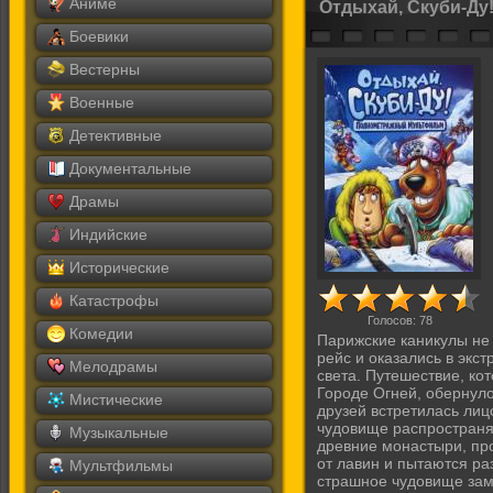
Аниме
Отдыхай, Скуби-Ду
Боевики
Вестерны
Военные
Детективные
Документальные
Драмы
Индийские
Исторические
Катастрофы
Голосов:
78
Комедии
Парижские каникулы не 
рейс и оказались в экс
Мелодрамы
света. Путешествие, к
Городе Огней, обернуло
Мистические
друзей встретилась ли
чудовище распространя
Музыкальные
древние монастыри, пр
от лавин и пытаются раз
Мультфильмы
страшное чудовище замо