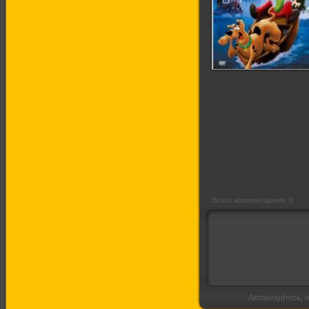
Скуби Ду и Лох-
несское чудовище
Всего комментариев: 0
Авторизуйтесь, ч