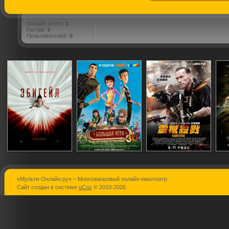
Онлайн всего:
3
Гостей:
3
Пользователей:
0
«Мульти-Онлайн.ру» – Многожанровый онлайн кинотеатр
Эбигейл
Большая игра
Саботаж
Сайт создан в системе
uCoz
© 2010-2026
(Волшебный
футбол)