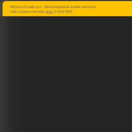
«Мульти-Онлайн.ру» – Многожанровый онлайн кинотеатр
Эбигейл
Пингвины
Двойная иг
Сайт создан в системе
uCoz
© 2010-2026
Мадагаскара