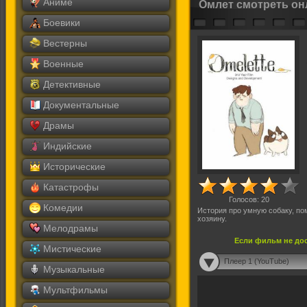
Аниме
Омлет смотреть он
Боевики
Вестерны
Военные
Детективные
Документальные
Драмы
Индийские
Исторические
Катастрофы
Голосов:
20
Комедии
История про умную собаку, п
хозяину.
Мелодрамы
Если фильм не дос
Мистические
Плеер 1 (YouTube)
Музыкальные
Мультфильмы