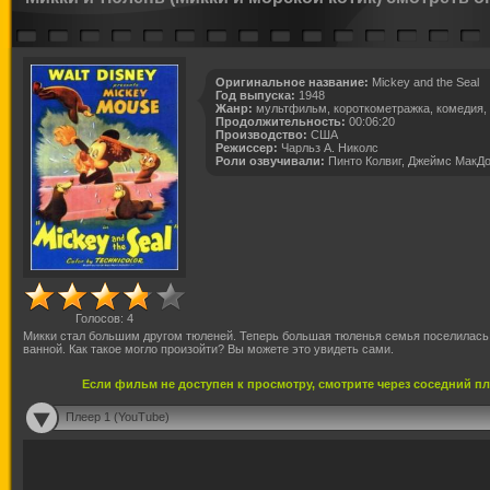
Оригинальное название:
Mickey and the Seal
Год выпуска:
1948
Жанр:
мультфильм, короткометражка, комедия,
Продолжительность:
00:06:20
Производство:
США
Режиссер:
Чарльз А. Николс
Роли озвучивали:
Пинто Колвиг, Джеймс МакД
Голосов:
4
Микки стал большим другом тюленей. Теперь большая тюленья семья поселилась 
ванной. Как такое могло произойти? Вы можете это увидеть сами.
Если фильм не доступен к просмотру, смотрите через соседний п
Плеер 1 (YouTube)