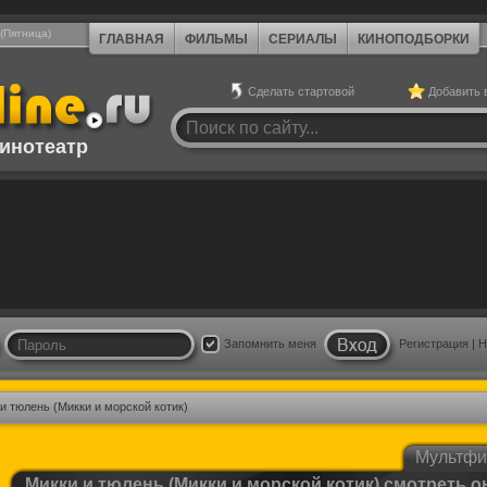
 (Пятница)
ГЛАВНАЯ
ФИЛЬМЫ
СЕРИАЛЫ
КИНОПОДБОРКИ
Сделать стартовой
Добавить 
инотеатр
Запомнить меня
Регистрация
|
Н
и тюлень (Микки и морской котик)
Мультф
Микки и тюлень (Микки и морской котик) смотреть 