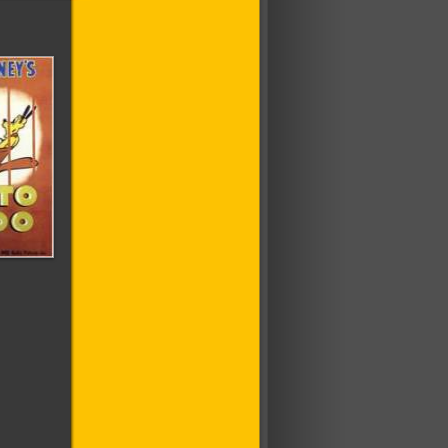
опарке