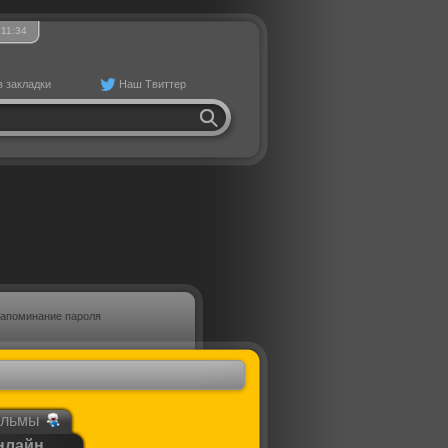
11
34
в закладки
Наш Твиттер
апоминание пароля
ильмы
онлайн