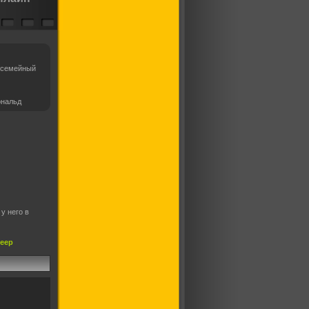
 семейный
ональд
у него в
леер