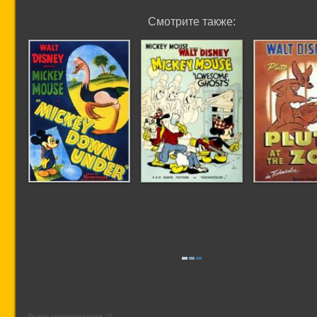
Смотрите также:
Охота Микки
Одинокие
Плуто в зо
(Микки в беде)
привидения
Всего комментариев: 0