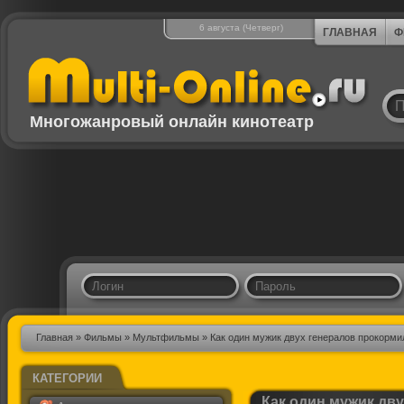
6 августа (Четверг)
ГЛАВНАЯ
Ф
Многожанровый онлайн кинотеатр
Главная
»
Фильмы
»
Мультфильмы
» Как один мужик двух генералов прокорми
КАТЕГОРИИ
Как один мужик дв