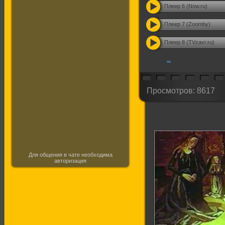
Плеер 6 (Now.ru)
Плеер 7 (Zoomby)
Плеер 8 (TVzavr.ru)
Просмотров: 8617
Для общения в чате необходима
авторизация