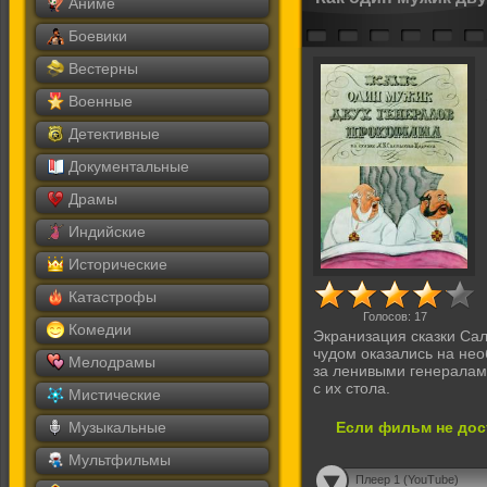
Аниме
Боевики
Вестерны
Военные
Детективные
Документальные
Драмы
Индийские
Исторические
Катастрофы
Голосов:
17
Комедии
Экранизация сказки Сал
чудом оказались на нео
Мелодрамы
за ленивыми генералами
с их стола.
Мистические
Музыкальные
Если фильм не дос
Мультфильмы
Плеер 1 (YouTube)