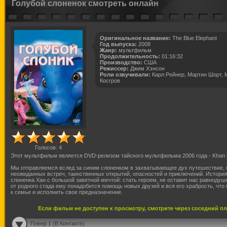
Голубой слоненок смотреть онлайн
Оригинальное название:
The Blue Elephant
Год выпуска:
2008
Жанр:
мультфильм
Продолжительность:
01:16:32
Производство:
США
Режиссер:
Джим Хэнсон
Роли озвучивали:
Карл Рейнер, Мартин Шорт, 
Косгров
Голосов:
4
Этот мультфильм является DVD-релизом тайского мультфильма 2006 года - Khan k
Мы отправляемся вслед за синим слоненком в захватывающее дух путешествие, 
неожиданных встреч, таинственных открытий, опасностей и приключений. Истори
слоненка Хан с большой заветной мечтой: стать героем, не оставит нас равноду
от родного стада ему понадобится помощь новых друзей и вся его храбрость, что
к семье и исполнить свое предназначение.
Если фильм не доступен к просмотру, смотрите через соседний п
Плеер 1 (В Контакте)