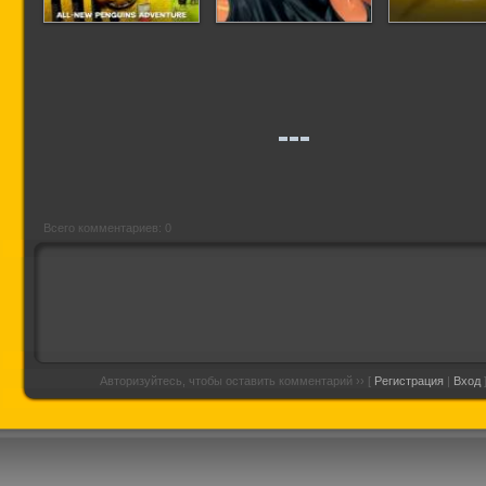
Пингвины из
Бэтмен: Под
Увенчанный
Мадагаскара
красным колпаком
Всего комментариев: 0
Авторизуйтесь, чтобы оставить комментарий ›› [
Регистрация
|
Вход