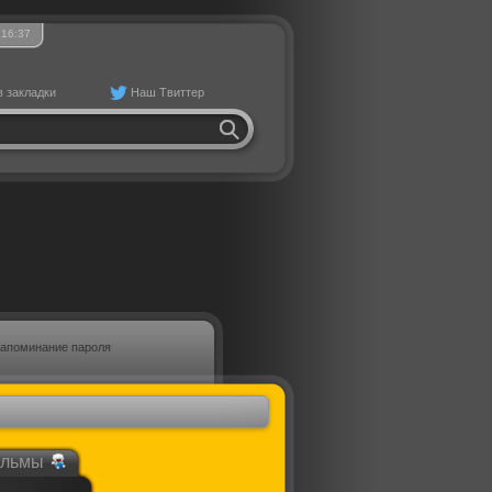
16
37
в закладки
Наш Твиттер
апоминание пароля
ильмы