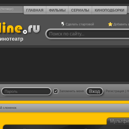
 (Четверг)
ГЛАВНАЯ
ФИЛЬМЫ
СЕРИАЛЫ
КИНОПОДБОРКИ
Сделать стартовой
Добавить 
инотеатр
Запомнить меня
Регистрация
|
Н
й слоненок
Мультф