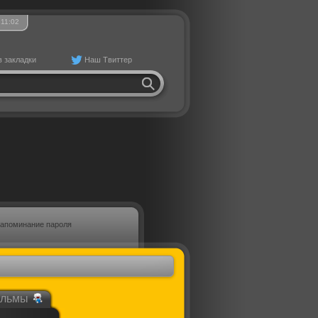
11
02
в закладки
Наш Твиттер
апоминание пароля
ильмы