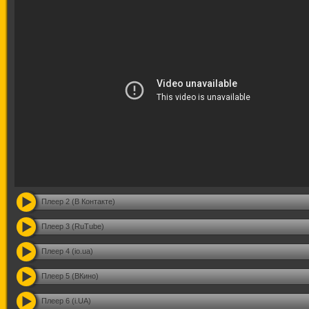
Плеер 2 (В Контакте)
Плеер 3 (RuTube)
Плеер 4 (io.ua)
Плеер 5 (ВКино)
Плеер 6 (i.UA)