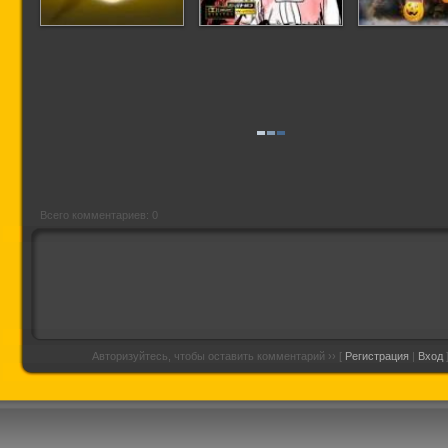
Увенчанный огнём
Красный
Приключени
и Макс
Страшилк
Хэллоу
Всего комментариев: 0
Авторизуйтесь, чтобы оставить комментарий ›› [
Регистрация
|
Вход