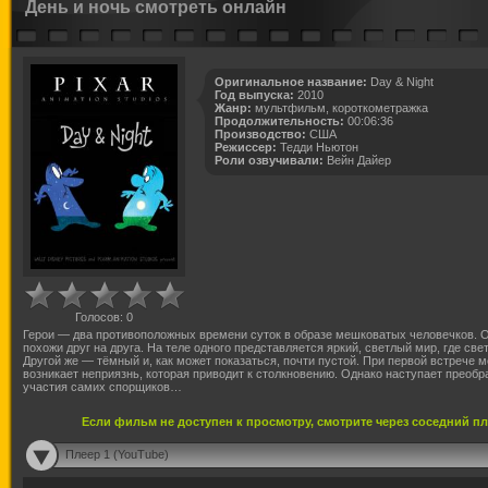
День и ночь смотреть онлайн
Оригинальное название:
Day & Night
Год выпуска:
2010
Жанр:
мультфильм, короткометражка
Продолжительность:
00:06:36
Производство:
США
Режиссер:
Тедди Ньютон
Роли озвучивали:
Вейн Дайер
Голосов:
0
Герои — два противоположных времени суток в образе мешковатых человечков. О
похожи друг на друга. На теле одного представляется яркий, светлый мир, где све
Другой же — тёмный и, как может показаться, почти пустой. При первой встрече 
возникает неприязнь, которая приводит к столкновению. Однако наступает преобр
участия самих спорщиков…
Если фильм не доступен к просмотру, смотрите через соседний п
Плеер 1 (YouTube)