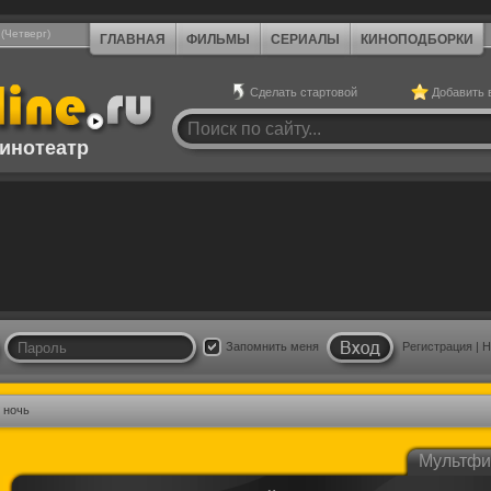
 (Четверг)
ГЛАВНАЯ
ФИЛЬМЫ
СЕРИАЛЫ
КИНОПОДБОРКИ
Сделать стартовой
Добавить 
инотеатр
Запомнить меня
Регистрация
|
Н
 ночь
Мультф