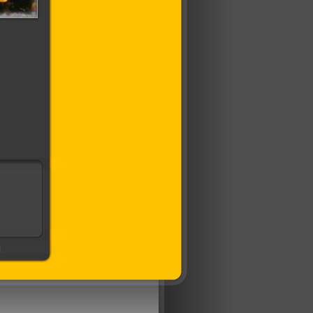
я Кэти
а:
а на
ин
]