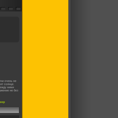
ни очень не
тит солнце.
между ними
ажение не без
леер