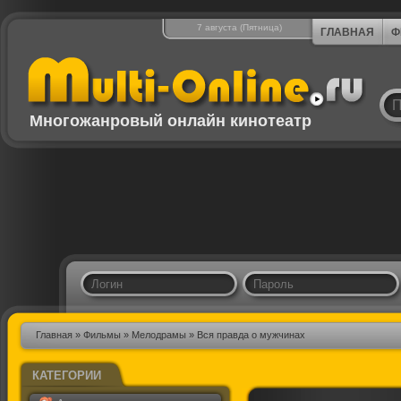
7 августа (Пятница)
ГЛАВНАЯ
Ф
Многожанровый онлайн кинотеатр
Главная
»
Фильмы
»
Мелодрамы
» Вся правда о мужчинах
КАТЕГОРИИ