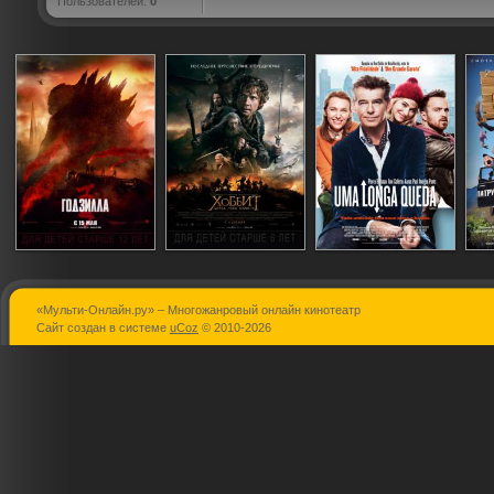
Пользователей:
0
«Мульти-Онлайн.ру» – Многожанровый онлайн кинотеатр
Годзилла
Хоббит: Битва
Долгое паде
Сайт создан в системе
uCoz
© 2010-2026
пяти воинств