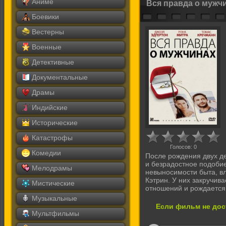
Аниме
Вся правда о мужч
Боевики
Вестерны
Военные
Детективные
Документальные
Драмы
Индийские
Исторические
Катастрофы
Голосов:
0
Комедии
После рождения двух д
и безрадостное подоби
Мелодрамы
невыносимости быта, в
Кэтрин. У них закручив
Мистические
отношений и рождается 
Музыкальные
Если фильм не дос
Мультфильмы