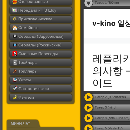
Отечественные
Плеер 1 (ВКино)
Передачи и ТВ Шоу
Приключенческие
Семейные
Сериалы (Зарубежные)
Сериалы (Российские)
Смешные Переводы
Трейлеры
Триллеры
Ужасы
Фантастические
Фэнтези
Плеер 2 (В Контакте)
Плеер 3 (ivi.ru)
Плеер 4 (Arm-Tube.am)
МИНИ-ЧАТ
Плеер 5 (Vzale.TV)