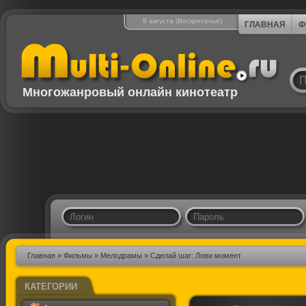
9 августа (Воскресенье)
ГЛАВНАЯ
Ф
Многожанровый онлайн кинотеатр
Главная
»
Фильмы
»
Мелодрамы
» Сделай шаг: Лови момент
КАТЕГОРИИ