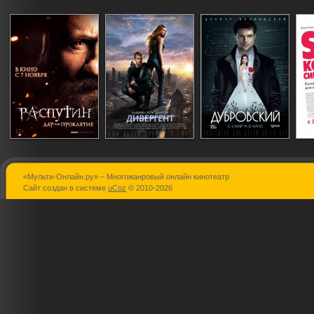
«Мульти-Онлайн.ру» – Многожанровый онлайн кинотеатр
Распутин
Дивергент
Дубровски
Сайт создан в системе
uCoz
© 2010-2026