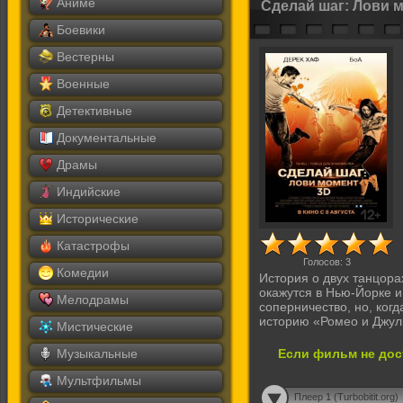
Аниме
Сделай шаг: Лови 
Боевики
Вестерны
Военные
Детективные
Документальные
Драмы
Индийские
Исторические
Катастрофы
Голосов:
3
Комедии
История о двух танцора
окажутся в Нью-Йорке и
Мелодрамы
соперничество, но, ког
историю «Ромео и Джул
Мистические
Музыкальные
Если фильм не дос
Мультфильмы
Плеер 1 (Turbobitit.org)