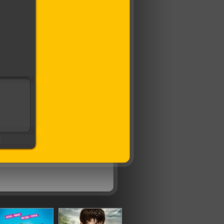
ные
ии
]