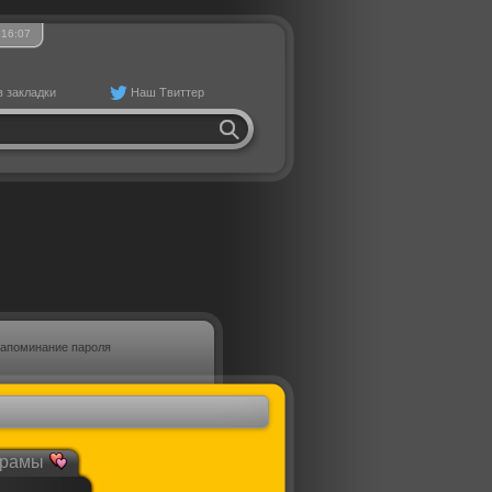
16
:
07
в закладки
Наш Твиттер
апоминание пароля
рамы