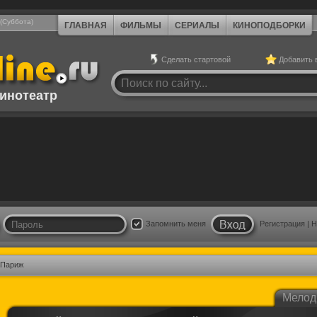
 (Суббота)
ГЛАВНАЯ
ФИЛЬМЫ
СЕРИАЛЫ
КИНОПОДБОРКИ
Сделать стартовой
Добавить 
инотеатр
Запомнить меня
Регистрация
|
Н
 Париж
Мелод