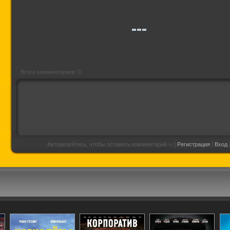
Я люблю тебя,
Шахматистка
Амораль
Филлип Моррис
истор
Всего комментариев: 0
Авторизуйтесь, чтобы оставить комментарий ›› [
Регистрация
|
Вход