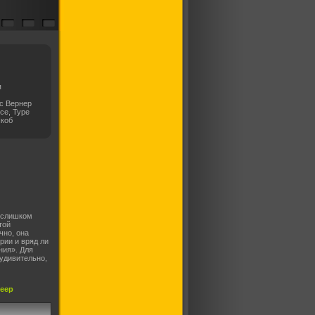
я
с Вернер
се, Туре
Якоб
 слишком
той
чно, она
рии и вряд ли
ния». Для
 удивительно,
леер