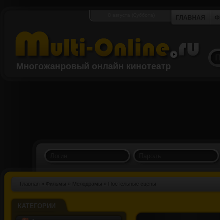
8 августа (Суббота)
ГЛАВНАЯ
Ф
Многожанровый онлайн кинотеатр
Главная
»
Фильмы
»
Мелодрамы
» Постельные сцены
КАТЕГОРИИ