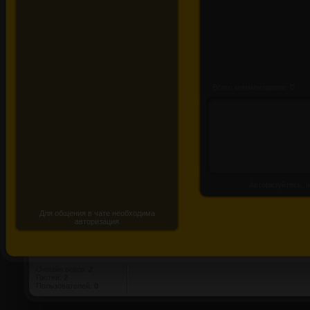
Выходные!
Всего комментариев: 0
Авторизуйтесь, ч
Для общения в чате необходима
авторизация
Онлайн всего:
2
Гостей:
2
Пользователей:
0