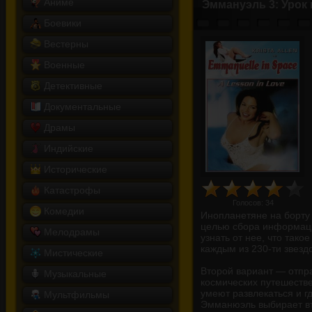
Аниме
Эммануэль 3: Урок
Боевики
Вестерны
Военные
Детективные
Документальные
Драмы
Индийские
Исторические
Катастрофы
Голосов:
34
Комедии
Инопланетяне на борту 
целью сбора информаци
Мелодрамы
узнать от нее, что так
каждым из 230-ти звезд
Мистические
Второй вариант — отпра
Музыкальные
космических путешестве
умеют развлекаться и г
Мультфильмы
Эмманюэль выбирает вт