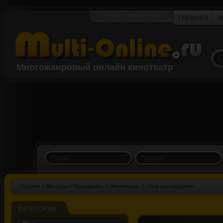
9 августа (Воскресенье)
ГЛАВНАЯ
Ф
Многожанровый онлайн кинотеатр
Главная
»
Фильмы
»
Мелодрамы
» Эммануэль 3: Урок наслаждения
КАТЕГОРИИ