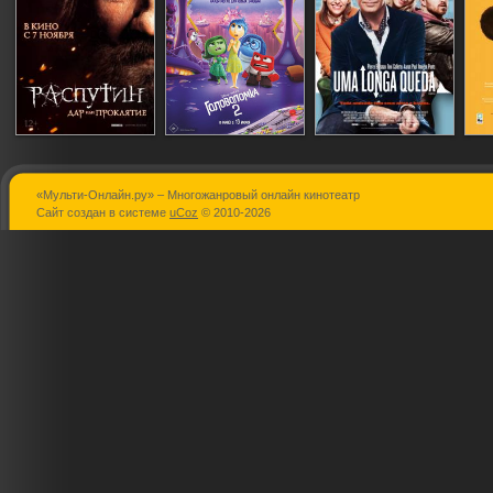
«Мульти-Онлайн.ру» – Многожанровый онлайн кинотеатр
Распутин
Головоломка 2
Долгое паде
Сайт создан в системе
uCoz
© 2010-2026