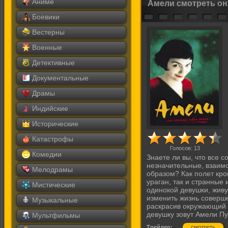
Аниме
Амели смотреть о
Боевики
Вестерны
Военные
Детективные
Документальные
Драмы
Индийские
Исторические
Катастрофы
Голосов:
13
Комедии
Знаете ли вы, что все 
незначительные, взаим
Мелодрамы
образом? Как полет кр
ураган, так и странные 
Мистические
одинокой девушки, живу
изменить жизнь соверш
Музыкальные
раскрасив окружающий 
девушку зовут Амели Пу
Мультфильмы
Трейлер:
смотреть