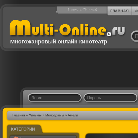
7 августа (Пятница)
ГЛАВНАЯ
Ф
Многожанровый онлайн кинотеатр
Главная
»
Фильмы
»
Мелодрамы
» Амели
КАТЕГОРИИ