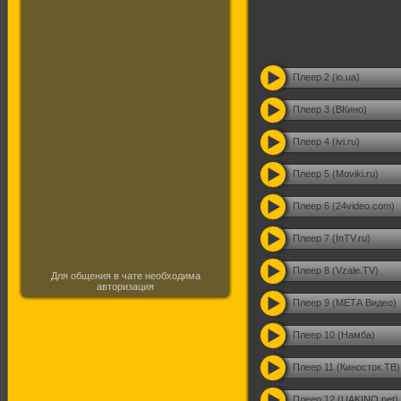
Плеер 2 (io.ua)
Плеер 3 (ВКино)
Плеер 4 (ivi.ru)
Плеер 5 (Moviki.ru)
Плеер 6 (24video.com)
Плеер 7 (InTV.ru)
Плеер 8 (Vzale.TV)
Для общения в чате необходима
авторизация
Плеер 9 (МЕТА Видео)
Плеер 10 (Намба)
Плеер 11 (Киносток.ТВ)
Плеер 12 (UAKINO.net)