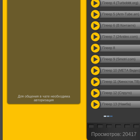
Плеер 4 (Turbobitit.org)
Плеер 5 (Arm-Tube.am)
Плеер 6 (В Контакте)
Плеер 7 (24video.com)
Плеер 8
Плеер 9 (Smotri.com)
Плеер 10 (МЕТА Видео
Плеер 11 (Киносток.ТВ)
Плеер 12 (Спруто)
Для общения в чате необходима
авторизация
Плеер 13 (Намба)
Просмотров: 20417