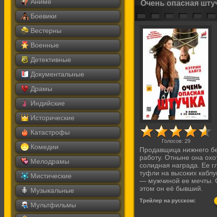
Аниме
Очень опасная шту
Боевики
Вестерны
Военные
Детективные
Документальные
Драмы
Индийские
Исторические
Катастрофы
Голосов:
29
Комедии
Продавщица нижнего бе
работу. Отныне она охо
Мелодрамы
солидная награда. Ее 
туфли на высоких каблу
Мистические
— мужчиной ее мечты. О
этом он её бывший.
Музыкальные
Трейлер на русском:
Мультфильмы