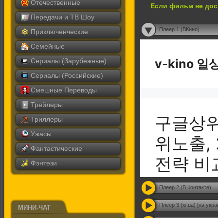
Отечественные
Если фильм не дос
Передачи и ТВ Шоу
Плеер 1 (ВКино)
Приключенческие
Семейные
Сериалы (Зарубежные)
Сериалы (Российские)
Смешные Переводы
Трейлеры
Триллеры
Ужасы
Фантастические
Фэнтези
Плеер 2 (В Контакте)
Плеер 3 (io.ua) [на укр
МИНИ-ЧАТ