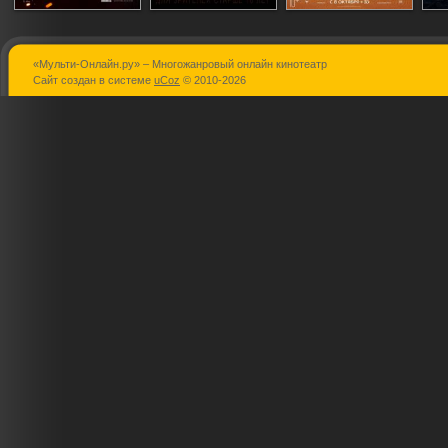
«Мульти-Онлайн.ру» – Многожанровый онлайн кинотеатр
Распутин
300 спартанцев:
Марсианин
Сайт создан в системе
uCoz
© 2010-2026
Расцвет
империи