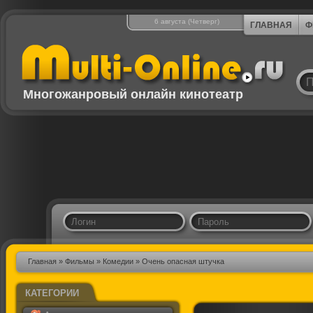
6 августа (Четверг)
ГЛАВНАЯ
Ф
Многожанровый онлайн кинотеатр
Главная
»
Фильмы
»
Комедии
» Очень опасная штучка
КАТЕГОРИИ