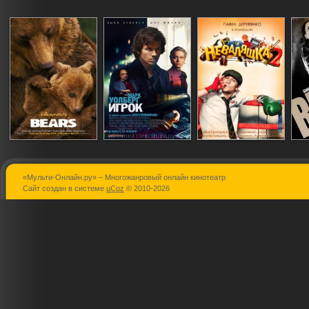
«Мульти-Онлайн.ру» – Многожанровый онлайн кинотеатр
Медведи
Игрок
Неваляшка 
Сайт создан в системе
uCoz
© 2010-2026