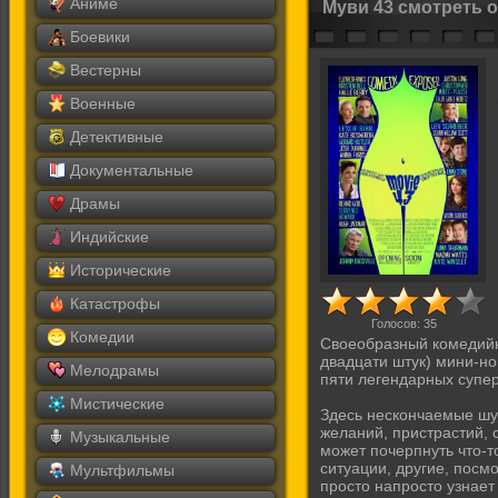
Аниме
Муви 43 смотреть 
Боевики
Вестерны
Военные
Детективные
Документальные
Драмы
Индийские
Исторические
Катастрофы
Голосов:
35
Комедии
Своеобразный комедийны
двадцати штук) мини-но
Мелодрамы
пяти легендарных супе
Мистические
Здесь нескончаемые шу
желаний, пристрастий, 
Музыкальные
может почерпнуть что-т
ситуации, другие, посмо
Мультфильмы
просто напросто узнает