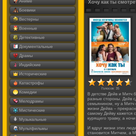
Аниме
Хочу как ты смотре
Боевики
Вестерны
Военные
Детективные
Документальные
Драмы
Индийские
Исторические
Катастрофы
Голосов:
35
Комедии
В детстве Дейв и Митч 
разные стороны. Дейв 
Мелодрамы
семьянином, ну а Митч 
жизни Дейва – прекрасн
Мистические
самому Дейву кажется с
курящего травку, а ноч
Музыкальные
И вдруг жизни этих люд
Мультфильмы
становится Митчем, а М