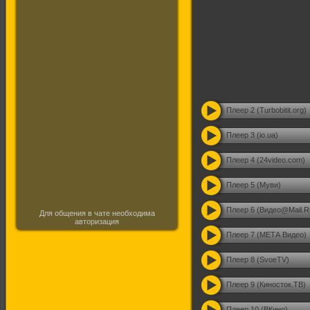
Плеер 2 (Turbobitit.org)
Плеер 3 (io.ua)
Плеер 4 (24video.com)
Плеер 5 (Муви)
Плеер 6 (Видео@Mail.R
Для общения в чате необходима
авторизация
Плеер 7 (МЕТА Видео)
Плеер 8 (SvoeTV)
Плеер 9 (Киносток.ТВ)
Плеер 10 (ВКино)