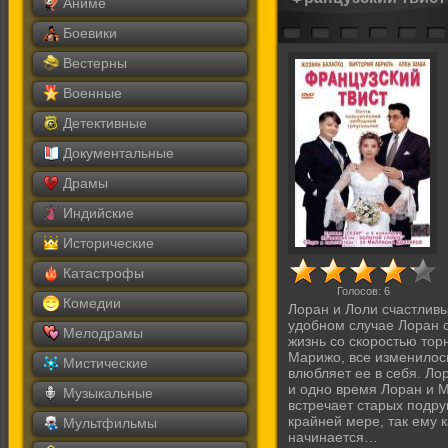
Аниме
Боевики
Вестерны
Военные
Детективные
Документальные
Драмы
Индийские
Исторические
Катастрофы
Голосов:
6
Комедии
Лоран и Лоли счастливы
удобном случае Лоран ст
Мелодрамы
жизнь со скоростью тор
Марижо, все изменилось
Мистические
влюбляет ее в себя. Ло
и одно время Лоран и 
Музыкальные
встречает старых подру
крайней мере, так ему 
Мультфильмы
начинается…