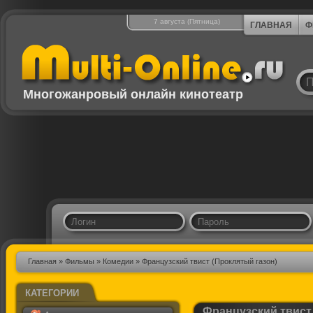
7 августа (Пятница)
ГЛАВНАЯ
Ф
Многожанровый онлайн кинотеатр
Главная
»
Фильмы
»
Комедии
» Французский твист (Проклятый газон)
КАТЕГОРИИ
Французский твист