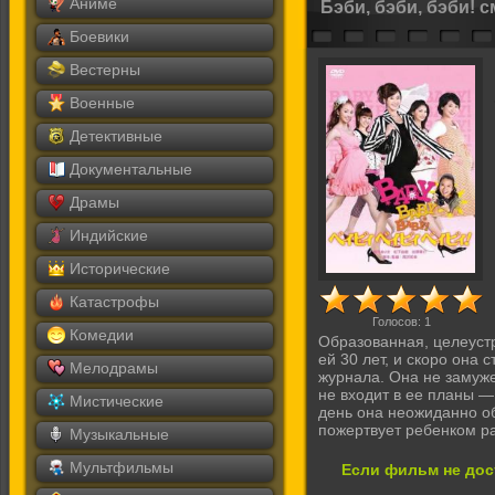
Аниме
Бэби, бэби, бэби! 
Боевики
Вестерны
Военные
Детективные
Документальные
Драмы
Индийские
Исторические
Катастрофы
Голосов:
1
Комедии
Образованная, целеустр
ей 30 лет, и скоро она 
Мелодрамы
журнала. Она не замужем
не входит в ее планы —
Мистические
день она неожиданно о
пожертвует ребенком ра
Музыкальные
Мультфильмы
Если фильм не дос