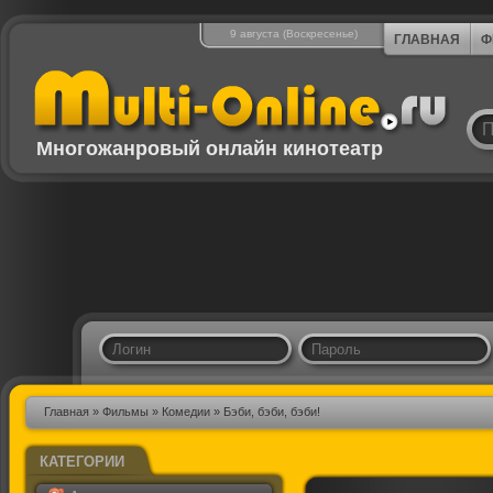
9 августа (Воскресенье)
ГЛАВНАЯ
Ф
Многожанровый онлайн кинотеатр
Главная
»
Фильмы
»
Комедии
» Бэби, бэби, бэби!
КАТЕГОРИИ