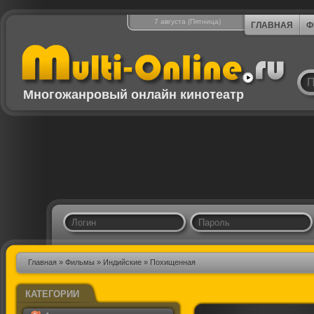
7 августа (Пятница)
ГЛАВНАЯ
Ф
Многожанровый онлайн кинотеатр
Главная
»
Фильмы
»
Индийские
» Похищенная
КАТЕГОРИИ