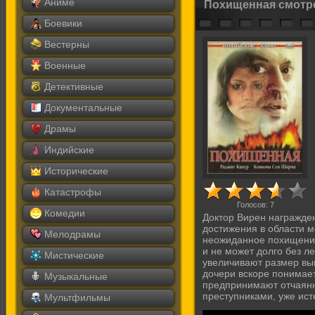
Аниме
Похищенная смотр
Боевики
Вестерны
Военные
Детективные
Документальные
Драмы
Индийские
Исторические
Катастрофы
Голосов:
7
Комедии
Доктор Вирен награжде
достижения в области 
Мелодрамы
неожиданное похищение
и не может долго без л
Мистические
увеличивают размер вы
дочери вскоре понимает
Музыкальные
предпринимают отчаянну
преступниками, уже ис
Мультфильмы