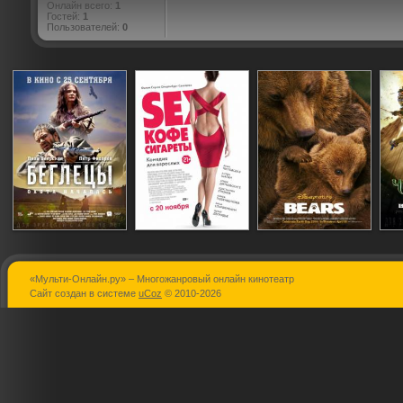
Онлайн всего:
1
Гостей:
1
Пользователей:
0
«Мульти-Онлайн.ру» – Многожанровый онлайн кинотеатр
Беглецы
Sex, кофе,
Медведи
Сайт создан в системе
uCoz
© 2010-2026
сигареты