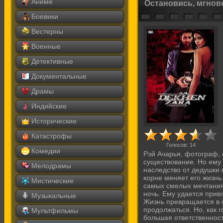
Аниме
Остановись, мгнов
Боевики
Вестерны
Военные
Детективные
Документальные
Драмы
Индийские
Исторические
Катастрофы
Голосов:
14
Комедии
Рэй Ачарья, фотограф,
существование. Но ему 
Мелодрамы
наследство от дедушки 
корне меняет его жизнь.
Мистические
самых смелых мечтаниях
ночь. Ему удается прив
Музыкальные
Жизнь превращается в ск
продолжаться. Но, как 
Мультфильмы
большая ответственност