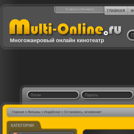
6 августа (Четверг)
ГЛАВНАЯ
Ф
Многожанровый онлайн кинотеатр
Главная
»
Фильмы
»
Индийские
» Остановись, мгновение!
КАТЕГОРИИ