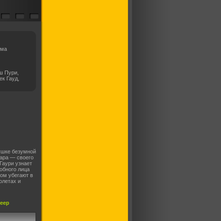
ама
ш Пури,
к Гауд,
вушке безумной
ара — своего
Гаури узнает
обного лица
ом убегают в
олетах и
леер