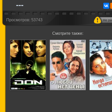
Просмотров: 53743
Смотрите также:
Дон. Главарь
У любви нет цены
Опеку
мафии