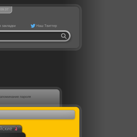
09
37
в закладки
Наш Твиттер
апоминание пароля
йские