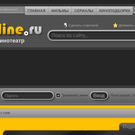
Воскресенье)
ГЛАВНАЯ
ФИЛЬМЫ
СЕРИАЛЫ
КИНОПОДБОРКИ
Сделать стартовой
Добавить 
инотеатр
Запомнить меня
Регистрация
|
Н
з слов
Инди