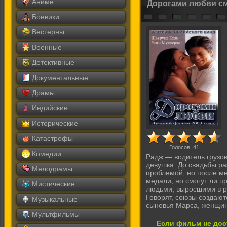
Аниме
Дорогами любви с
Боевики
Вестерны
Военные
Детективные
Документальные
Драмы
Индийские
Исторические
Катастрофы
Голосов:
41
Комедии
Радж — водитель грузов
девушка. До свадьбы р
Мелодрамы
проблемой, но после м
медали, но смогут ли 
Мистические
людьми, выросшими в р
Говорят, союзы создают
Музыкальные
сыновья Марса, женщины
Мультфильмы
Если фильм не дос