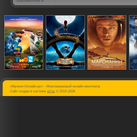
Пользователей:
0
«Мульти-Онлайн.ру» – Многожанровый онлайн кинотеатр
Рио 2
Феи: Загадка
Марсианин
Сайт создан в системе
uCoz
© 2010-2026
пиратского
острова