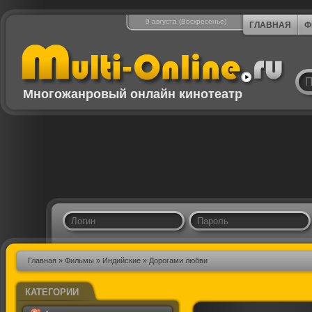
9 августа (Воскресенье)
ГЛАВНАЯ
Ф
Многожанровый онлайн кинотеатр
Главная
»
Фильмы
»
Индийские
» Дорогами любви
КАТЕГОРИИ