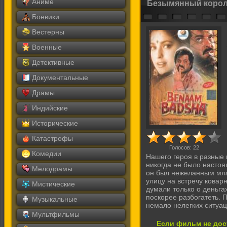
Аниме
Безымянный корол
Боевики
Вестерны
Военные
Детективные
Документальные
Драмы
Индийские
Исторические
Катастрофы
Голосов:
22
Комедии
Нашего героя в разные г
никогда не было настоя
Мелодрамы
он был нежеланным мла
улицу на встречу кова
Мистические
думали только о деньга
поскорее разбогатеть. 
Музыкальные
немало нелегких ситуа
Мультфильмы
Если фильм не дос