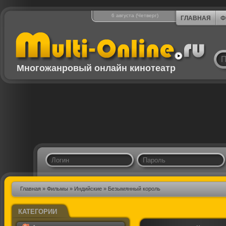
6 августа (Четверг)
ГЛАВНАЯ
Ф
Многожанровый онлайн кинотеатр
Главная
»
Фильмы
»
Индийские
» Безымянный король
КАТЕГОРИИ