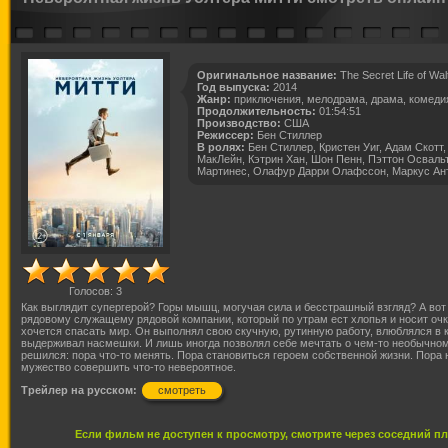
Оригинальное название:
The Secret Life of Walt
Год выпуска:
2014
Жанр:
приключения, мелодрама, драма, комеди
Продолжительность:
01:54:51
Производство:
США
Режиссер:
Бен Стиллер
В ролях:
Бен Стиллер, Кристен Уиг, Адам Скотт
МакЛейн, Кэтрин Хан, Шон Пенн, Пэттон Освальт
Мартинес, Олафур Дарри Олафссон, Маркус Ан
Голосов:
3
Как выглядит супергерой? Горы мышц, могучая сила и бесстрашный взгляд? А вот 
рядовому служащему рядовой компании, который по утрам ест хлопья и носит очк
хочется спасать мир. Он выполнял свою скучную, рутинную работу, влюблялся в к
выдерживал насмешки. И лишь иногда позволял себе мечтать о чем-то необычном
решился: пора что-то менять. Пора становиться героем собственной жизни. Пора 
мужество совершить что-то невероятное.
Трейлер на русском:
смотреть
Если фильм не доступен к просмотру, смотрите через соседний п