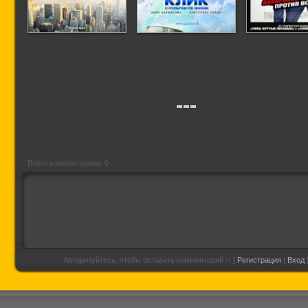
Невероятная
Клик: с пультом по
Скотт Пил
жизнь Уолтера
жизни
против в
Митти (Трейлер на
русском)
Всего комментариев: 0
Авторизуйтесь, чтобы оставить комментарий ›› [
Регистрация
|
Вход