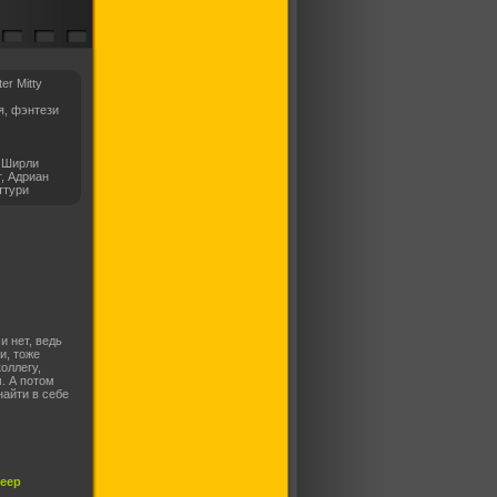
er Mitty
я, фэнтези
, Ширли
, Адриан
ттури
и нет, ведь
и, тоже
оллегу,
. А потом
найти в себе
леер