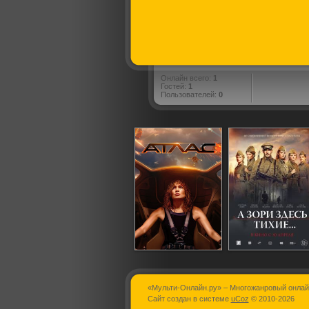
Онлайн всего:
1
Гостей:
1
Пользователей:
0
«Мульти-Онлайн.ру» – Многожанровый онлай
Атлас
А зо
Сайт создан в системе
uCoz
© 2010-2026
ти