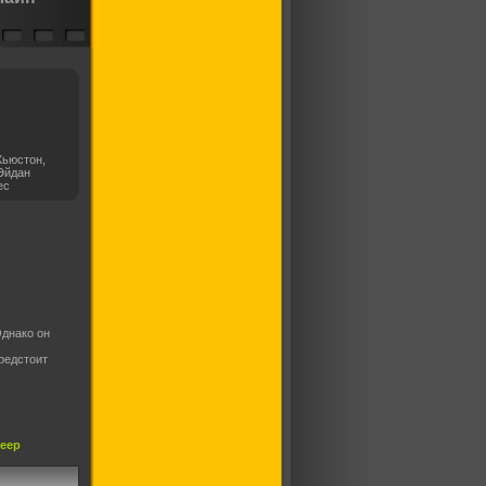
Хьюстон,
Эйдан
ес
Однако он
редстоит
леер