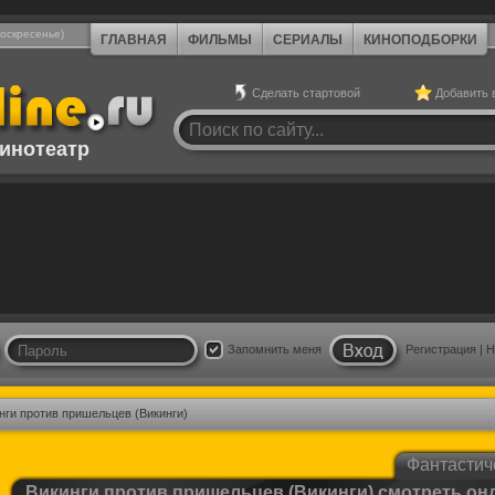
Воскресенье)
ГЛАВНАЯ
ФИЛЬМЫ
СЕРИАЛЫ
КИНОПОДБОРКИ
Сделать стартовой
Добавить 
инотеатр
Запомнить меня
Регистрация
|
Н
нги против пришельцев (Викинги)
Фантастич
Викинги против пришельцев (Викинги) смотреть он