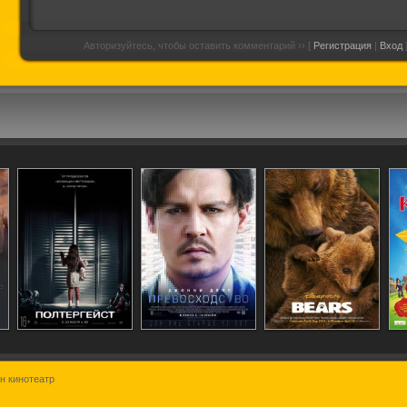
Авторизуйтесь, чтобы оставить комментарий ›› [
Регистрация
|
Вход
н кинотеатр
ри здесь
Полтергейст
Превосходство
Медведи
хие...