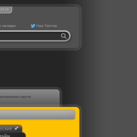
10
:
14
в закладки
Наш Твиттер
апоминание пароля
еские
лайн