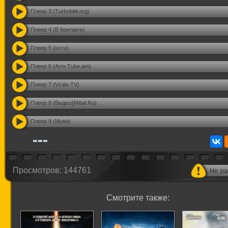
Плеер 3 (Turbobitit.org)
Плеер 4 (В Контакте)
Плеер 5 (ivi.ru)
Плеер 6 (Arm-Tube.am)
Плеер 7 (Vzale.TV)
Плеер 8 (Видео@Mail.Ru)
Плеер 9 (Муви)
Просмотров: 144761
Смотрите также: