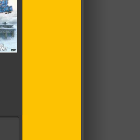
е
сиса