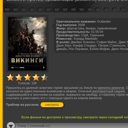
Оригинальное название:
Outlander
Год выпуска:
2008
Жанр:
фантастика, боевик, приключения
Продолжительность:
01:55:04
Производство:
США, Германия
Режиссер:
Ховард МакКейн
В ролях:
Джеймс Кэвизел, София Майлс, Джек 
Джон Хёрт, Клифф Сондерс, Патрик Стивенсон, 
Дивайн, Рон Перлман, Бэйли Мофан, Джон Нелл
Голосов:
159
Пришелец из далекой галактики терпит крушение на Земле во
времена викингов
. 
оказался не единственным выжившим в аварии. Опасный
инопланетный хищник
,
содержавшийся в заточении на корабле, вырвался на свободу, и главному герою п
отыскать и уничтожить его с помощью одного из кланов викингов.
Трейлер на русском:
смотреть
Если фильм не доступен к просмотру, смотрите через соседний п
Плеер 1 (moonwalk.cc)