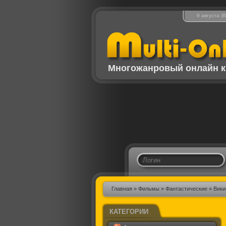
9 августа (
Многожанровый онлайн к
Главная
»
Фильмы
»
Фантастические
» Вики
КАТЕГОРИИ