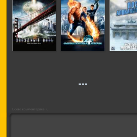
Звездный путь
Фантастическая
Посл
четверка
апокалип
Всего комментариев: 0