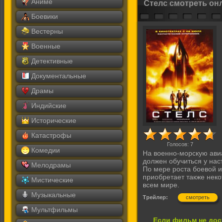
Аниме
Стелс смотреть он
Боевики
Вестерны
Военные
Детективные
Документальные
Драмы
Индийские
Исторические
Катастрофы
Голосов:
7
Комедии
На военно-морскую авиа
должен обучиться у на
Мелодрамы
По мере роста боевой и
приобретает также нек
Мистические
всем мире.
Музыкальные
Трейлер:
смотреть
Мультфильмы
Если фильм не дос