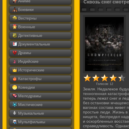
Аниме
Сквозь снег смотр
Боевики
Вестерны
Военные
Детективные
Документальные
Драмы
Индийские
Исторические
Катастрофы
Голосов:
12
Комедии
Земля. Недалекое буду
техногенная катастрофа
Мелодрамы
теперь лежат снег и ле
без остановки мчащемся
Мистические
вагонах состава живет 
простые люди. Жизнь в 
Музыкальные
нищета, беспредел над
и оскорбленных восстае
Мультфильмы
справедливость. Однако