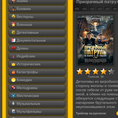
Аниме
Призрачный патрул
Боевики
Вестерны
Военные
Детективные
Документальные
Драмы
Индийские
Исторические
Катастрофы
Голосов:
38
Комедии
Детективы из загробног
сторону могилы и гоняю
Мелодрамы
после гибели от руки н
иной, в обмен на помощ
Мистические
обязуется следующие сто
напарники брутального 
Музыкальные
неупокоившимся злом.
Мультфильмы
Трейлер на русском: