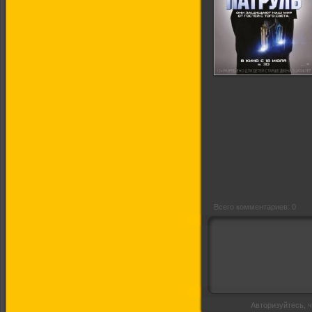
Призрачный
патруль (Трейлер
на русском)
Всего комментариев: 0
Авторизуйтесь, ч