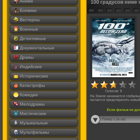
Аниме
100 градусов ниже
Боевики
Вестерны
Военные
Детективные
Документальные
Драмы
Индийские
Исторические
Катастрофы
Голосов:
9
Комедии
На Земле начинается глобальн
пытается предотвратить новы
Мелодрамы
Если фильм не дос
Мистические
Плеер 1 (io.ua)
Музыкальные
Мультфильмы