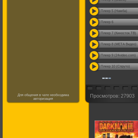
Плеер 5 (Намба)
Плеер 6
Плеер 7 (Киносток.ТВ)
Плеер 8 (МЕТА Видео)
Плеер 9 (24video.com)
Плеер 10 (Спруто)
Для общения в чате необходима
Просмотров: 27903
авторизация