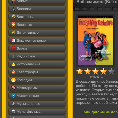
Аниме
Всё взаимно (Всё 
Боевики
Вестерны
Военные
Детективные
Документальные
Драмы
Индийские
Исторические
Катастрофы
Голосов:
1
Комедии
В семье двух лесбиянок
ребенок. По этому повод
Мелодрамы
человек. Старые симпат
раскручивается каскад
Мистические
пикантные секреты, тща
нерешенные проблемы и
Музыкальные
Мультфильмы
Если фильм не дос