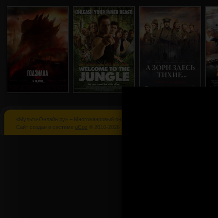
«Мульти-Онлайн.ру» – Многожанровый онлайн кинотеатр
Годзилла
Добро
А зори здес
Сайт создан в системе
uCoz
© 2010-2026
пожаловать в
тихие...
джунгли