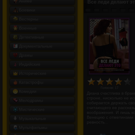
Аниме
Все леди делают э
Боевики
Вестерны
Военные
Детективные
Документальные
Драмы
Индийские
Исторические
Катастрофы
Голосов:
17
Комедии
Диана счастлива в брак
строне, нисколько не и
Мелодрамы
собирается держать сво
считающего ее рассказ
Мистические
воображения. И лишь ко
Венецию с отметинами о
Музыкальные
ревность...
Мультфильмы