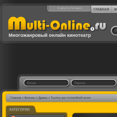
6 августа (Четверг)
ГЛАВНАЯ
Ф
Многожанровый онлайн кинотеатр
Главная
»
Фильмы
»
Драмы
» Тысячу раз «спокойной ночи»
КАТЕГОРИИ