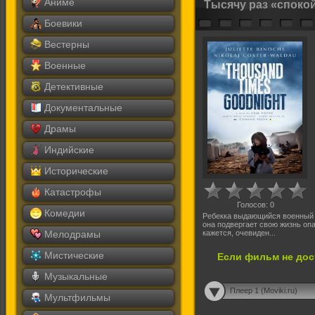
Аниме
Тысячу раз «споко
Боевики
Вестерны
Военные
Детективные
Документальные
Драмы
Индийские
Исторические
Катастрофы
Голосов:
0
Комедии
Ребекка выдающийся военный ф
она подвергает свою жизнь опа
Мелодрамы
кажется, очевиден...
Мистические
Если фильм не дос
Музыкальные
Плеер 1 (Moviki.ru)
Мультфильмы