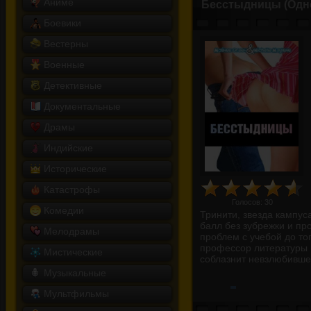
Аниме
Бесстыдницы (Одн
Боевики
Вестерны
Военные
Детективные
Документальные
Драмы
Индийские
Исторические
Катастрофы
Голосов:
30
Комедии
Тринити, звезда кампус
балл без зубрежки и пр
Мелодрамы
проблем с учебой до то
профессор литературы М
Мистические
соблазнит невзлюбивше
Музыкальные
Мультфильмы