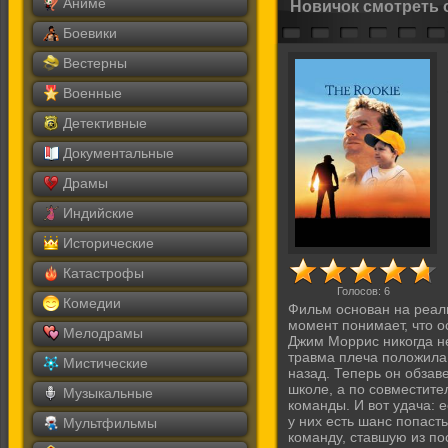
Аниме
Новичок смотреть 
Боевики
Вестерны
Военные
Детективные
Документальные
Драмы
Индийские
Исторические
Катастрофы
Голосов:
6
Комедии
Фильм основан на реал
момент понимает, что о
Мелодрамы
Джим Моррис никогда н
травма плеча положила 
Мистические
назад. Теперь он обзав
школе, а по совместите
Музыкальные
команды. И вот удача: 
у них есть шанс попаст
Мультфильмы
команду, ставшую из по