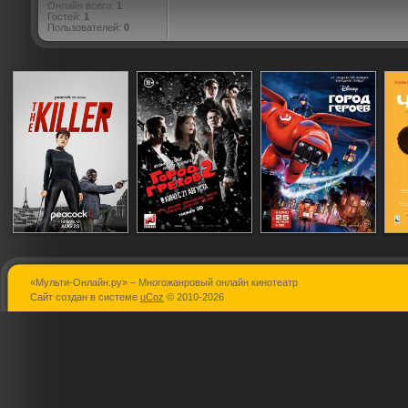
Онлайн всего:
1
Гостей:
1
Пользователей:
0
«Мульти-Онлайн.ру» – Многожанровый онлайн кинотеатр
Наёмный
Город грехов 2:
Город герое
Сайт создан в системе
uCoz
© 2010-2026
убийца
Женщина, ради
которой стоит
убивать