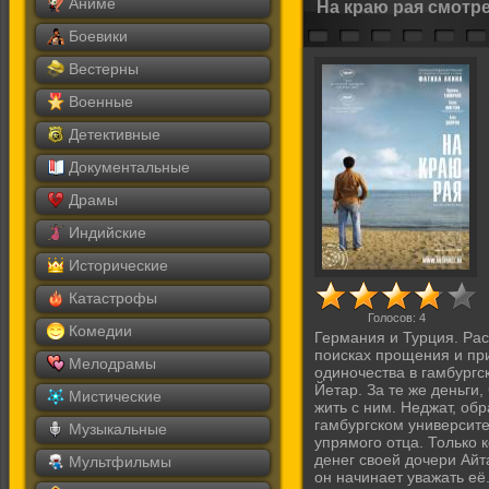
Аниме
На краю рая смотр
Боевики
Вестерны
Военные
Детективные
Документальные
Драмы
Индийские
Исторические
Катастрофы
Голосов:
4
Комедии
Германия и Турция. Рас
поисках прощения и пр
Мелодрамы
одиночества в гамбургс
Йетар. За те же деньги,
Мистические
жить с ним. Неджат, об
гамбургском университ
Музыкальные
упрямого отца. Только 
денег своей дочери Айт
Мультфильмы
он начинает уважать её.