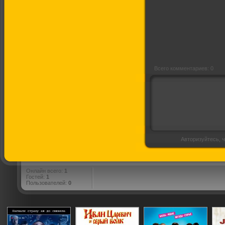
Дитя божье
Всего комментариев: 0
Авторизуйтесь, ч
Онлайн всего:
1
Гостей:
1
Пользователей:
0