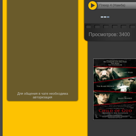
Плеер 4 (Намба)
Просмотров: 3400
Для общения в чате необходима
авторизация