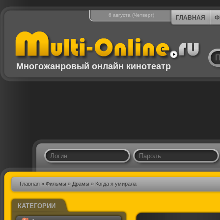
6 августа (Четверг)
ГЛАВНАЯ
Ф
Многожанровый онлайн кинотеатр
Главная
»
Фильмы
»
Драмы
» Когда я умирала
КАТЕГОРИИ