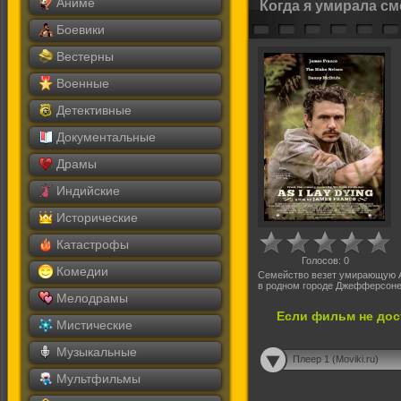
Аниме
Когда я умирала с
Боевики
Вестерны
Военные
Детективные
Документальные
Драмы
Индийские
Исторические
Катастрофы
Голосов:
0
Комедии
Семейство везет умирающую А
в родном городе Джефферсоне
Мелодрамы
Если фильм не дос
Мистические
Музыкальные
Плеер 1 (Moviki.ru)
Мультфильмы