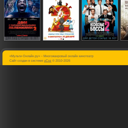
«Мульти-Онлайн.ру» – Многожанровый онлайн кинотеатр
Дом с
Иван Царевич и
Несносные
Сайт создан в системе
uCoz
© 2010-2026
паранормальными
Серый Волк 2
боссы 2
явлениями 2