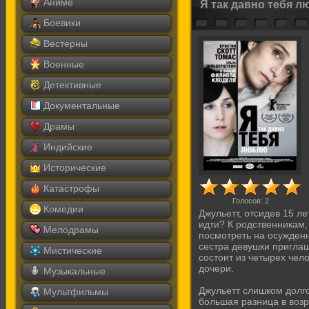
Аниме
Я так давно тебя 
Боевики
Вестерны
Военные
Детективные
Документальные
Драмы
Индийские
Исторические
Катастрофы
Голосов:
2
Комедии
Джульетт, отсидев 15 ле
идти? К родственникам,
Мелодрамы
посмотреть на осужден
сестра девушки приглаш
Мистические
состоит из четырех чел
дочери.
Музыкальные
Джульетт слишком долго
Мультфильмы
большая разница в возр