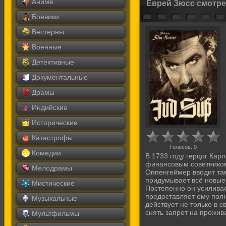
Аниме
Еврей Зюсс смотре
Боевики
Вестерны
Военные
Детективные
Документальные
Драмы
Индийские
Исторические
Катастрофы
Голосов:
0
Комедии
В 1733 году герцог Кар
финансовым советником
Мелодрамы
Оппенгеймер вводит та
придумывает всё новые 
Мистические
Постепенно он усиливает
предоставляет ему пол
Музыкальные
действует не только в 
снять запрет на прожив
Мультфильмы