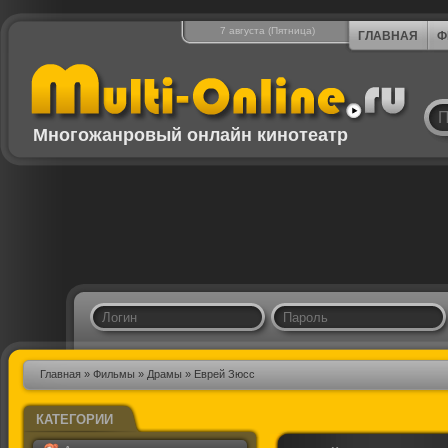
7 августа (Пятница)
ГЛАВНАЯ
Ф
Многожанровый онлайн кинотеатр
Главная
»
Фильмы
»
Драмы
» Еврей Зюсс
КАТЕГОРИИ