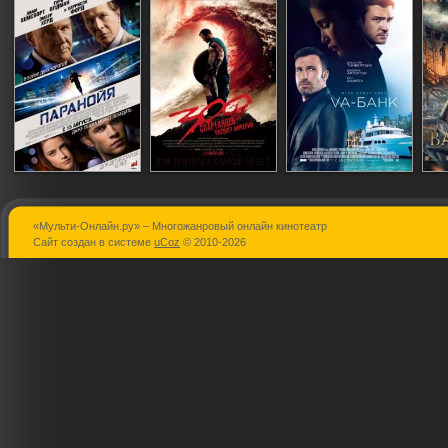
«Мульти-Онлайн.ру» – Многожанровый онлайн кинотеатр
Паранойя
300 спартанцев:
Va-банк
Сайт создан в системе
uCoz
© 2010-2026
Расцвет
империи