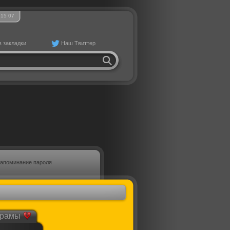
15
07
в закладки
Наш Твиттер
апоминание пароля
рамы