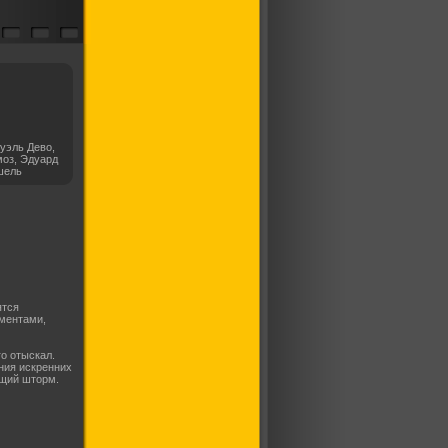
уэль Дево,
оз, Эдуард
шель
ятся
ментами,
го отыскал.
ния искренних
ящий шторм.