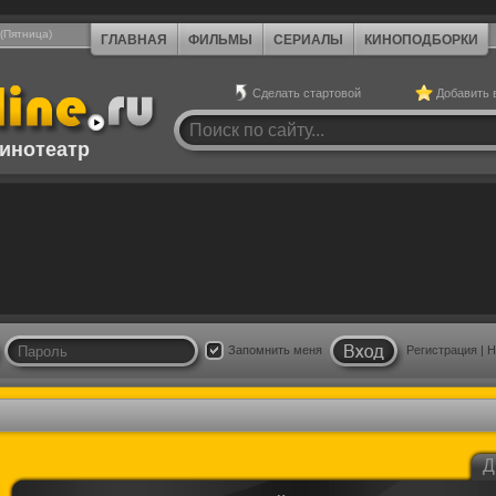
 (Пятница)
ГЛАВНАЯ
ФИЛЬМЫ
СЕРИАЛЫ
КИНОПОДБОРКИ
Сделать стартовой
Добавить 
инотеатр
Запомнить меня
Регистрация
|
Н
Д