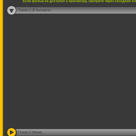
Если фильм не доступен к просмотру, смотрите через соседний п
Плеер 1 (В Контакте)
Плеер 2 (Муви)