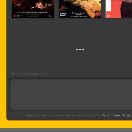
Девять [мюзикл]
Философия
Ночной п
будуара маркиза
Де Сада
Всего комментариев: 0
Авторизуйтесь, чтобы оставить комментарий ›› [
Регистрация
|
Вход