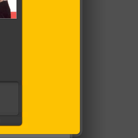
ортье
]