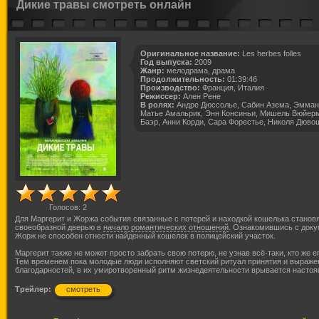
Дикие травы смотреть онлайн
Оригинальное название:
Les herbes folles
Год выпуска:
2009
Жанр:
мелодрама, драма
Продолжительность:
01:39:46
Производство:
Франция, Италия
Режиссер:
Ален Рене
В ролях:
Андре Дюссолье, Сабин Азема, Эмман
Матье Амальрик, Энн Консиньи, Мишель Вюйерм
Баэр, Анни Корди, Сара Форестье, Николя Дюво
Голосов:
2
Для Маргерит и Жоржа события связанные с потерей и находкой кошелька станов
своеобразной дверью в
начало романтических отношений
. Ознакомившись с доку
Жорж не способен отнести найденный кошелек в полицейский участок.
Маргерит также не может просто забрать свою потерю, не узнав всё-таки, кто же е
Тем временем пока молодые люди исполняют светский ритуал принятия и выраже
благодарностей, в их умиротворенный ритм жизнедеятельности врывается насто
Трейлер:
смотреть