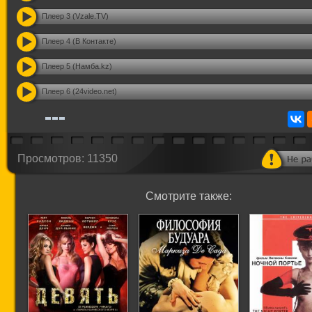
Плеер 3 (Vzale.TV)
Плеер 4 (В Контакте)
Плеер 5 (Намба.kz)
Плеер 6 (24video.net)
Просмотров: 11350
Смотрите также: