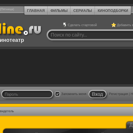
 (Пятница)
ГЛАВНАЯ
ФИЛЬМЫ
СЕРИАЛЫ
КИНОПОДБОРКИ
Сделать стартовой
Добавить 
инотеатр
Запомнить меня
Регистрация
|
Н
видетель
Д