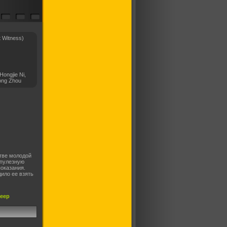
t Witness)
ongjie Ni,
ong Zhou
тве молодой
упулезную
показания.
дило ее взять
леер