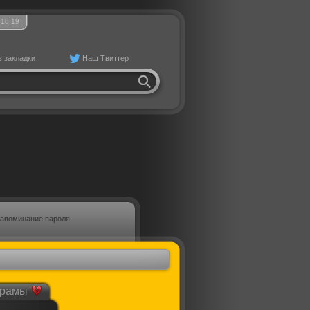
18
:
19
в закладки
Наш Твиттер
апоминание пароля
рамы