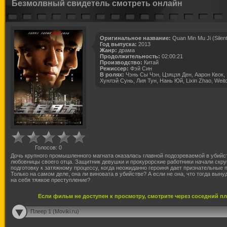
Безмолвный свидетель смотреть онлайн
Оригинальное название:
Quan Min Mu Ji (Silen
Год выпуска:
2013
Жанр:
драма
Продолжительность:
02:00:21
Производство:
Китай
Режиссер:
Фэй Син
В ролях:
Чэнь Сы Чэн, Цзяцзя Ден, Аарон Квок, H
Хунлэй Сунь, Лия Тун, Нань Юй, Lixin Zhao, Weit
Голосов:
0
Дочь крупного промышленного магната оказалась главной подозреваемой в убийс
любовницы своего отца. Защитник девушки и прокурорские работники начали скр
подготовку к затяжному процессу, когда неожиданно героиня дает признательные 
Только на самом деле, она ли виновата в убийстве? А если не она, что тогда выну
на себя тяжкое преступление?
Если фильм не доступен к просмотру, смотрите через соседний п
Плеер 1 (Moviki.ru)