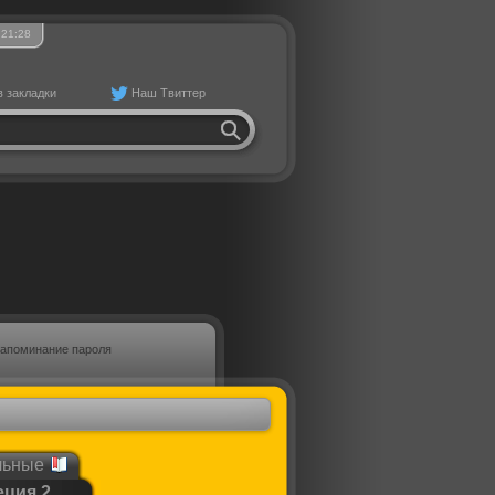
21
28
в закладки
Наш Твиттер
апоминание пароля
льные
еция 2