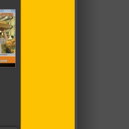
ах
ний с
ом
ым:
а 3
 3]