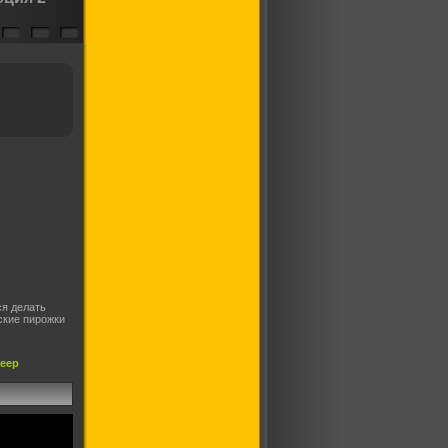
ся делать
ские пирожки
леер