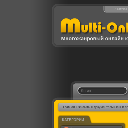
7 августа
Многожанровый онлайн к
Главная
»
Фильмы
»
Документальные
» В п
КАТЕГОРИИ