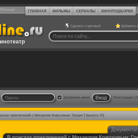
 (Пятница)
ГЛАВНАЯ
ФИЛЬМЫ
СЕРИАЛЫ
КИНОПОДБОРКИ
Сделать стартовой
Добавить 
инотеатр
Запомнить меня
Регистрация
|
Н
оисках приключений с Михаилом Кожуховым: Греция 2 [выпуск 15]
Документа
В поисках приключений с Михаилом Кожуховым: Гр