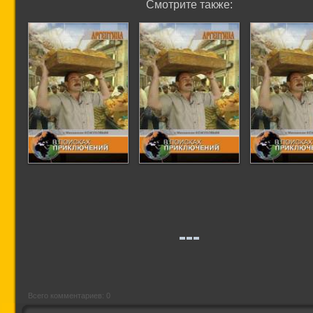
Смотрите также:
В поисках
В поисках
В поиск
приключений с
приключений с
приключе
Михаилом
Михаилом
Михаил
Кожуховым:
Кожуховым:
Кожухов
Аргентина 1
Аргентина 2
Аргентин
[выпуск 1]
[выпуск 2]
[выпуск
Всего комментариев: 0