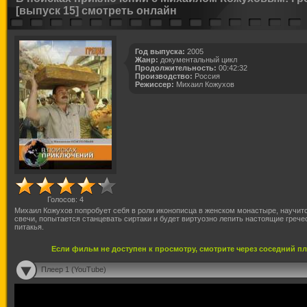
[выпуск 15] смотреть онлайн
Год выпуска:
2005
Жанр:
документальный цикл
Продолжительность:
00:42:32
Производство:
Россия
Режиссер:
Михаил Кожухов
Голосов:
4
Михаил Кожухов попробует себя в роли иконописца в женском монастыре, научит
свечи, попытается станцевать сиртаки и будет виртуозно лепить настоящие грече
питакья.
Если фильм не доступен к просмотру, смотрите через соседний п
Плеер 1 (YouTube)