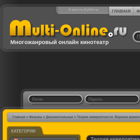
8 августа (Суббота)
ГЛАВНАЯ
Ф
Многожанровый онлайн кинотеатр
Главная
»
Фильмы
»
Документальные
» Теория невероятности: Воронка време
КАТЕГОРИИ
Теория невероятно