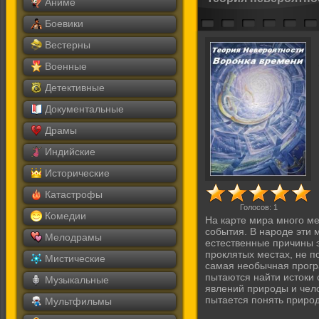
Аниме
Боевики
Вестерны
Военные
Детективные
Документальные
Драмы
Индийские
Исторические
Катастрофы
Голосов:
1
Комедии
На карте мира много ме
события. В народе эти 
Мелодрамы
естественные причины э
проклятых местах, не п
Мистические
самая необычная прогр
пытаются найти истоки
Музыкальные
явлений природы и чел
пытается понять природ
Мультфильмы