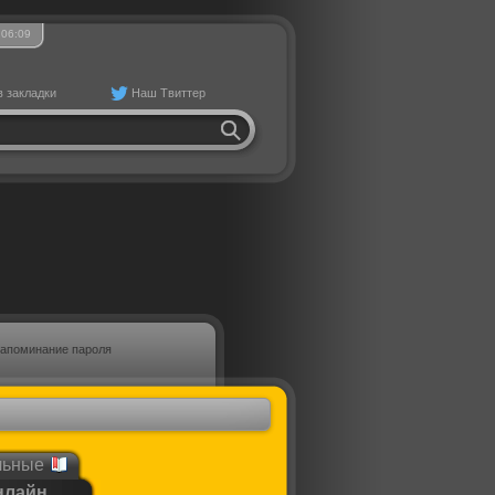
06
09
в закладки
Наш Твиттер
апоминание пароля
льные
нлайн