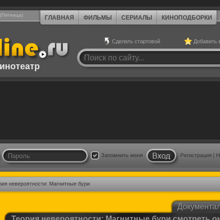
 (Пятница)
ГЛАВНАЯ
ФИЛЬМЫ
СЕРИАЛЫ
КИНОПОДБОРКИ
Сделать стартовой
Добавить 
инотеатр
Запомнить меня
Регистрация
|
Н
рия невероятности: Магнитные бури
Документа
Теория невероятности: Магнитные бури смотреть о