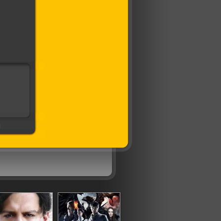
ков
]