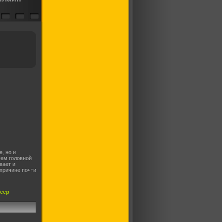
, но и
уем головной
вает и
причине почти
леер