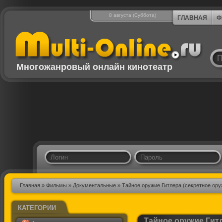
8 августа (Суббота)
ГЛАВНАЯ
Ф
Многожанровый онлайн кинотеатр
Главная
»
Фильмы
»
Документальные
» Тайное оружие Гитлера (секретное ору
КАТЕГОРИИ
Тайное оружие Гитл