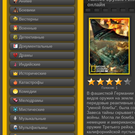
Аниме
онлайн
Боевики
Вестерны
Военные
Детективные
Документальные
Драмы
Индийские
Исторические
Катастрофы
Голосов:
1
Комедии
В фашисткой Германии 
видов оружия на земле
Мелодрамы
передовые реактивные и
"умной бомбы", была с
Мистические
Завеса тайны скрывает 
войны. Могла ли бомба
Музыкальные
немецкие и американск
оружие Третьего рейха.
Мультфильмы
калифорнийской пустын