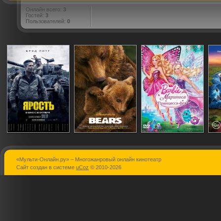
Онлайн всего:
3
Гостей:
3
Пользователей:
0
«Мульти-Онлайн.ру» – Многожанровый онлайн кинотеатр
Ярость
Медведи
Барби:
Сайт создан в системе
uCoz
© 2010-2026
Марипоса 
Принцесса-ф