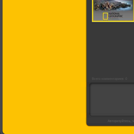
С точки зрения
науки:
Предотвратить
конец света
Всего комментариев: 0
Авторизуйтесь, ч