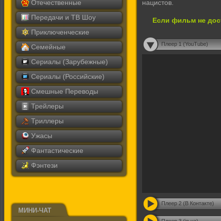
Отечественные
нацистов.
Передачи и ТВ Шоу
Если фильм не дос
Приключенческие
Плеер 1 (YouTube)
Семейные
Сериалы (Зарубежные)
Сериалы (Российские)
Смешные Переводы
Трейлеры
Триллеры
Ужасы
Фантастические
Фэнтези
Плеер 2 (В Контакте)
МИНИ-ЧАТ