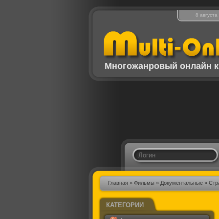
8 августа
Многожанровый онлайн к
Главная
»
Фильмы
»
Документальные
» Стр
КАТЕГОРИИ