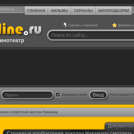
 (Суббота)
ГЛАВНАЯ
ФИЛЬМЫ
СЕРИАЛЫ
КИНОПОДБОРКИ
Сделать стартовой
Добавить 
инотеатр
Запомнить меня
Регистрация
|
Н
анные изобретения доктора Накамацу
Документа
Странные изобретения доктора Накамацу смотреть