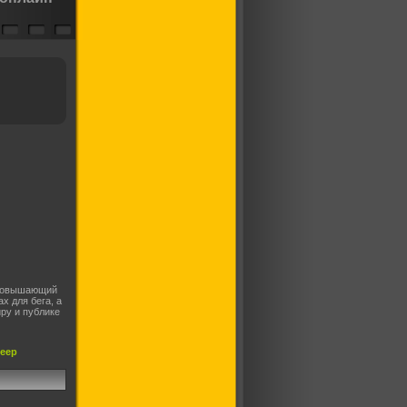
, повышающий
х для бега, а
ру и публике
леер