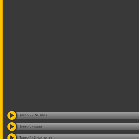
Плеер 2 (RuTube)
Плеер 3 (io.ua)
Плеер 4 (В Контакте)