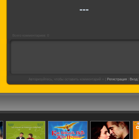
интелле
запрещ
Всего комментариев: 0
Авторизуйтесь, чтобы оставить комментарий ›› [
Регистрация
|
Вход