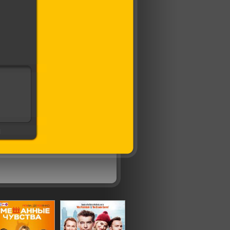
кт
ен
]