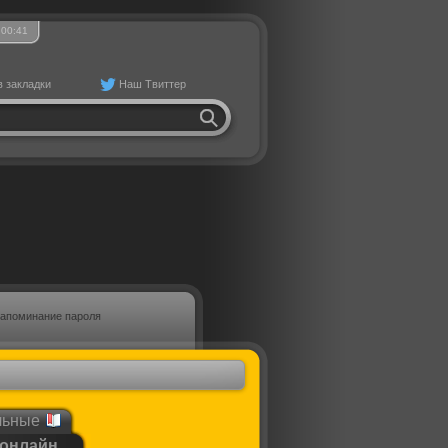
00
41
в закладки
Наш Твиттер
апоминание пароля
льные
 онлайн