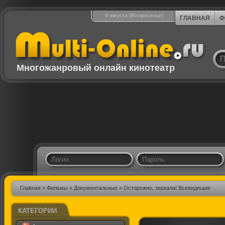
9 августа (Воскресенье)
ГЛАВНАЯ
Ф
Многожанровый онлайн кинотеатр
Главная
»
Фильмы
»
Документальные
» Осторожно, зеркала! Всевидящие
КАТЕГОРИИ