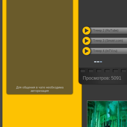
Плеер 2 (RuTube)
Плеер 3 (Smotri.com)
Плеер 4 (InTV.ru)
Просмотров: 5091
Для общения в чате необходима
авторизация