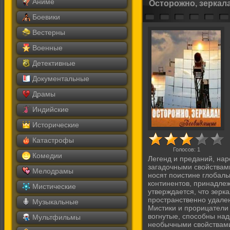
Аниме
Осторожно, зеркал
Боевики
Вестерны
Военные
Детективные
Документальные
Драмы
Индийские
Исторические
Катастрофы
Голосов:
1
Комедии
Легенд и преданий, нар
загадочными свойствам
Мелодрамы
носят поистине глобаль
континентов, принадлеж
Мистические
утверждается, что зерк
пространственно удален
Музыкальные
Мистики и прорицатели 
вогнутые, способны над
Мультфильмы
необычными свойствами