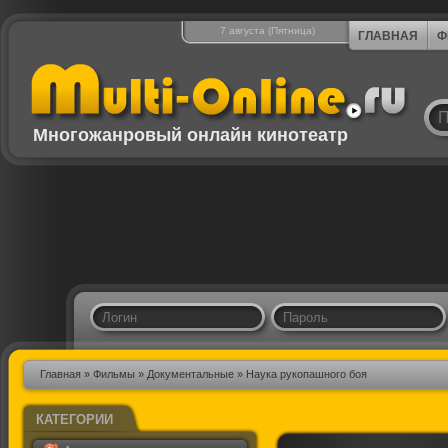
7 августа (Пятница)
ГЛАВНАЯ
Ф
Многожанровый онлайн кинотеатр
Главная
»
Фильмы
»
Документальные
» Наука рукопашного боя
КАТЕГОРИИ