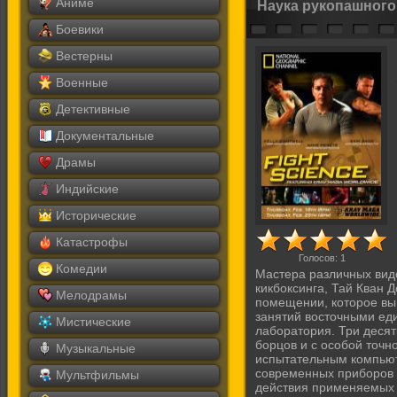
Аниме
Наука рукопашного
Боевики
Вестерны
Военные
Детективные
Документальные
Драмы
Индийские
Исторические
Катастрофы
Голосов:
1
Комедии
Мастера различных видо
кикбоксинга, Тай Кван Д
Мелодрамы
помещении, которое выг
занятий восточными еди
Мистические
лаборатория. Три деся
борцов и с особой точн
Музыкальные
испытательным компью
современных приборов 
Мультфильмы
действия применяемых о