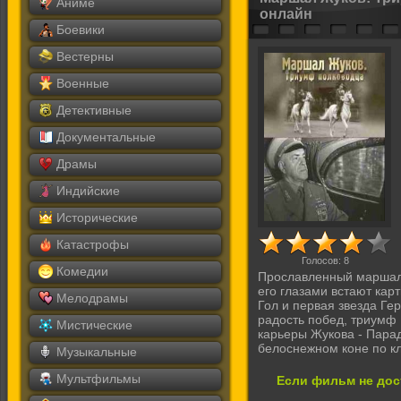
Аниме
онлайн
Боевики
Вестерны
Военные
Детективные
Документальные
Драмы
Индийские
Исторические
Катастрофы
Голосов:
8
Комедии
Прославленный маршал 
его глазами встают кар
Мелодрамы
Гол и первая звезда Гер
радость побед, триумф 
Мистические
карьеры Жукова - Парад
белоснежном коне по к
Музыкальные
Мультфильмы
Если фильм не дос