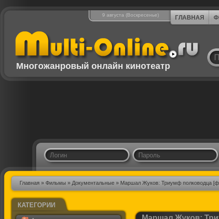
9 августа (Воскресенье)
ГЛАВНАЯ
Ф
Многожанровый онлайн кинотеатр
Главная
»
Фильмы
»
Документальные
» Маршал Жуков: Триумф полководца [ф
КАТЕГОРИИ
Маршал Жуков: Три